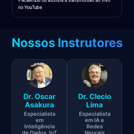
Pacaembu ou assista à transmissão ao vivo
no YouTube
Nossos Instrutores
Dr. Oscar
Dr. Clecio
Asakura
Lima
Especialista
Especialista
em
em IA e
Inteligência
Redes
de Dados, IoT
Neurais